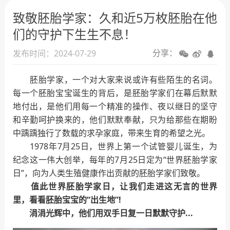
环境设施
致敬胚胎学家：久和近5万枚胚胎在他
新闻动态
们的守护下生生不息！
发布时间：2024-07-29
分享：
胚胎学家，一个对大家来说或许有些陌生的名词。
每一个胚胎宝宝诞生的背后，是胚胎学家们在幕后默默
地付出，是他们用每一个精准的操作、夜以继日的坚守
和辛勤呵护换来的，他们默默奉献，只为给那些在期盼
中踽踽独行了数载的求孕家庭，带来生育的希望之光。
1978年7月25日，世界上第一个试管婴儿诞生，为
纪念这一伟大创举，每年的7月25日定为“世界胚胎学家
日”，向为人类生殖健康作出贡献的胚胎学家们致敬。
值此世界胚胎学家日，让我们走进这无言的世界
里，看看胚胎宝宝的“出生地”!
涓涓光辉中，他们用双手日复一日默默守护...