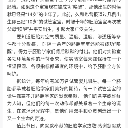
胚胎。如果这个宝宝现在被成功“唤醒”，那他出生的时候
就已经是“14岁”的少年了。此前，久和也曾报道过几例出
生即已经“10岁”的试管宝宝，时隔十年的胚胎宝宝再次被
父母“唤醒”并平安出生，引起大家广泛关注。
要知道胚胎对空气质量、温度、湿度、渗透压等条
件都十分敏感， 时隔十余年的胚胎宝宝还能被成功“唤
醒”，得力于胚胎学家们背后默默的付出。他们对实验室
各项环境条件的严苛要求，使实验室每天都保持在一个
恒温恒湿、各项指标都适宜的环境中，给予胚胎全方位
呵护。
据统计，每年约有30万名试管婴儿诞生。每一个胚
胎都承载着胚胎学家们美好的期待，每一个试管宝宝的
诞生都离不开胚胎学家的默默奉献， 他们的名字或许鲜
为人知，但他们的每一次动作却都关系着一个生命的诞
生，在这涓涓光辉中，是他们用双手和心灵创造出一个
又一个生命的奇迹。
值此节日，向默默奉献的胚胎学家致敬!感谢您默默