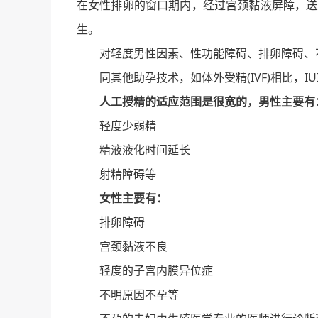
在女性排卵的窗口期内，经过宫颈黏液屏障，送
生。
对轻度男性因素、性功能障碍、排卵障碍、不
同其他助孕技术，如体外受精(IVF)相比，I
人工授精的适应范围是很宽的，男性主要有
轻度少弱精
精液液化时间延长
射精障碍等
女性主要有：
排卵障碍
宫颈黏液不良
轻度的子宫内膜异位症
不明原因不孕等