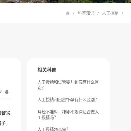
/
科普知识
/
人工授精
/
相关科普
人工授精和试管婴儿到底有什么区
别？
人工授精和自然怀孕有什么区别？
月经不准时，排卵不规律适合做人
卵管通
工授精吗？
精子，
人工授精怎么做？