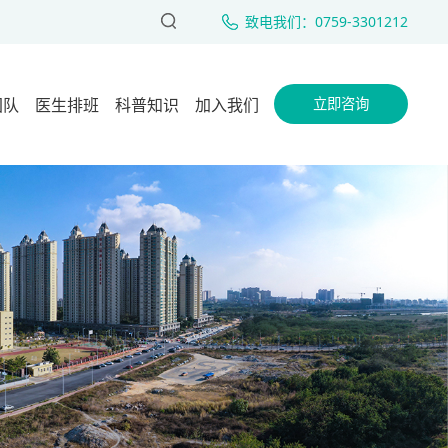
致电我们：0759-3301212
团队
医生排班
科普知识
加入我们
立即咨询
临床团队
女性不孕
实验室团队
男性不育
科团队
人工授精
团队
试管婴儿
团队
好孕直播
视频号
综合科普